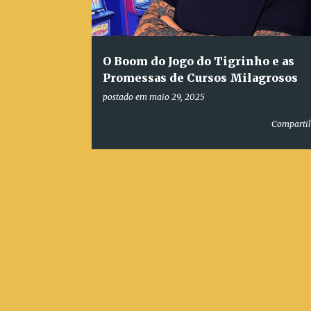
a
g
e
O Boom do Jogo do Tigrinho e as
n
Promessas de Cursos Milagrosos
s
postado em
maio 29, 2025
Compartil